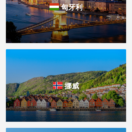
匈牙利
挪威