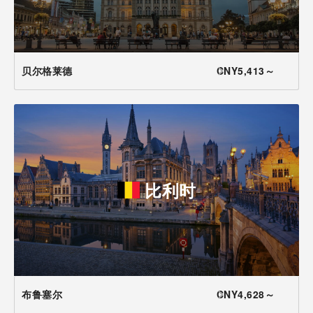
贝尔格莱德
CNY5,413～
比利时
布鲁塞尔
CNY4,628～