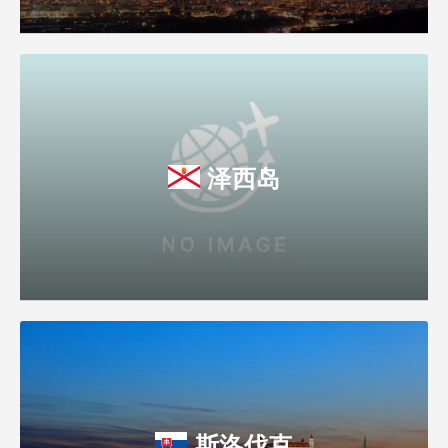
泽西岛
斯洛伐克