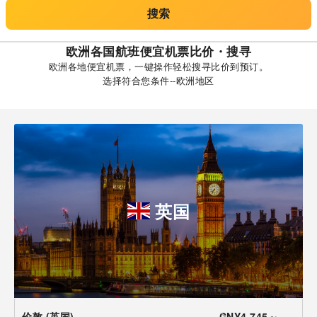
搜索
欧洲各国航班便宜机票比价・搜寻
欧洲各地便宜机票，一键操作轻松搜寻比价到预订。
选择符合您条件--欧洲地区
英国
伦敦 (英国)
CNY4,745～