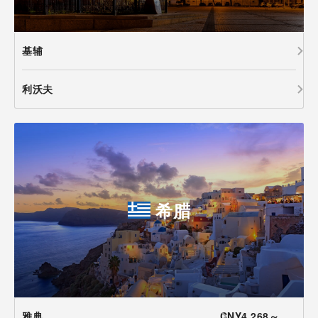
基辅
利沃夫
希腊
雅典
CNY4,268～