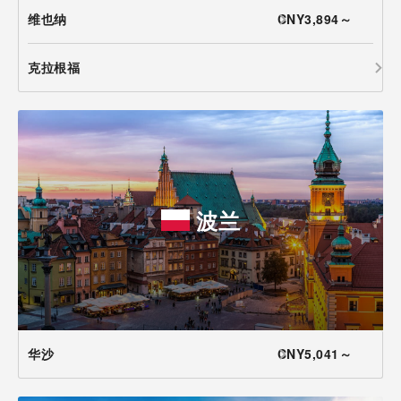
维也纳
CNY3,894～
克拉根福
波兰
华沙
CNY5,041～