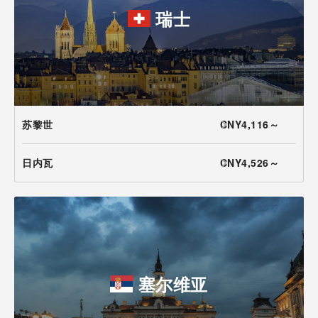
瑞士
苏黎世
CNY4,116～
日内瓦
CNY4,526～
塞尔维亚