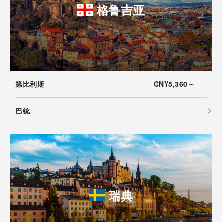
格鲁吉亚
第比利斯
CNY5,360～
巴统
瑞典