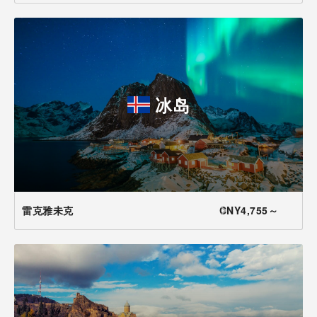
冰岛
雷克雅未克
CNY4,755～