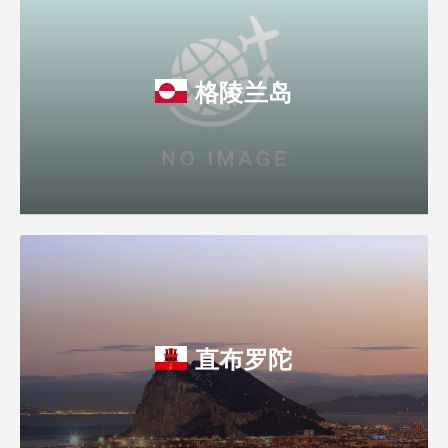
格陵兰岛
直布罗陀