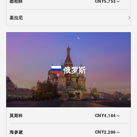
都柏林
CNY5,753～
基拉尼
俄罗斯
莫斯科
CNY4,184～
海参崴
CNY2,286～