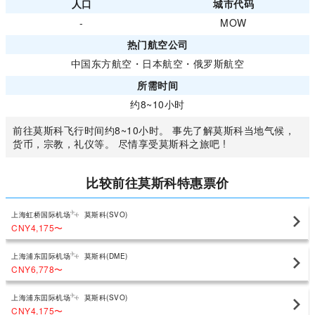
人口
城市代码
-
MOW
热门航空公司
中国东方航空
・
日本航空
・
俄罗斯航空
所需时间
约8~10小时
前往莫斯科飞行时间约8~10小时。 事先了解莫斯科当地气候，
货币，宗教，礼仪等。 尽情享受莫斯科之旅吧 !
比较前往莫斯科特惠票价
上海虹桥国际机场
莫斯科(SVO)
CNY4,175
〜
上海浦东囯际机场
莫斯科(DME)
CNY6,778
〜
上海浦东囯际机场
莫斯科(SVO)
CNY4,175
〜