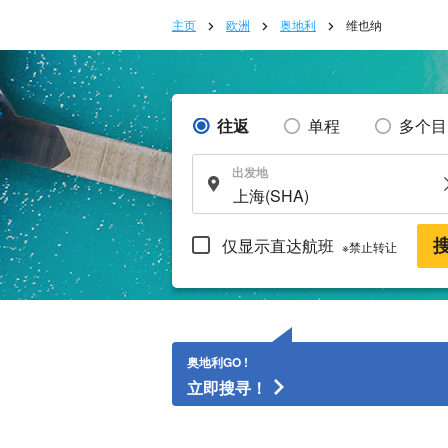
主页
欧洲
奥地利
维也纳
往返
单程
多个目
出发地
仅显示直达航班
※禁止转让
奥地利GO !
立即搜寻！