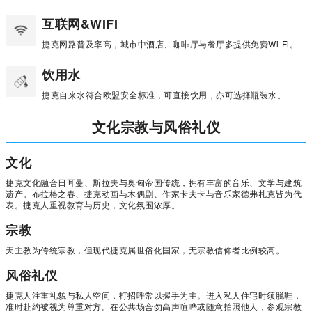
互联网&WIFI
捷克网路普及率高，城市中酒店、咖啡厅与餐厅多提供免费Wi-Fi。
饮用水
捷克自来水符合欧盟安全标准，可直接饮用，亦可选择瓶装水。
文化宗教与风俗礼仪
文化
捷克文化融合日耳曼、斯拉夫与奥匈帝国传统，拥有丰富的音乐、文学与建筑
遗产。布拉格之春、捷克动画与木偶剧、作家卡夫卡与音乐家德弗札克皆为代
表。捷克人重视教育与历史，文化氛围浓厚。
宗教
天主教为传统宗教，但现代捷克属世俗化国家，无宗教信仰者比例较高。
风俗礼仪
捷克人注重礼貌与私人空间，打招呼常以握手为主。进入私人住宅时须脱鞋，
准时赴约被视为尊重对方。在公共场合勿高声喧哗或随意拍照他人，参观宗教