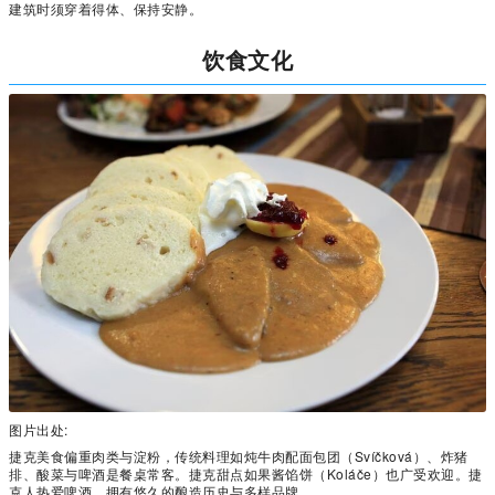
建筑时须穿着得体、保持安静。
饮食文化
图片出处:
捷克美食偏重肉类与淀粉，传统料理如炖牛肉配面包团（Svíčková）、炸猪
排、酸菜与啤酒是餐桌常客。捷克甜点如果酱馅饼（Koláče）也广受欢迎。捷
克人热爱啤酒，拥有悠久的酿造历史与多样品牌。