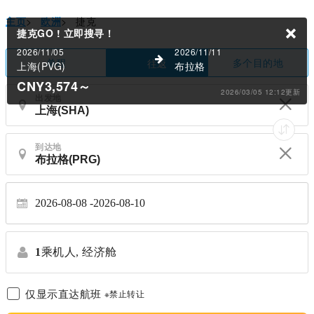
主页
>
欧洲
>
捷克
捷克GO !
立即搜寻！
2026/11/05
2026/11/11
单程
多个目的地
往返
上海(PVG)
布拉格
CNY3,574
～
2026/03/05 12:12更新
出发地
到达地
2026-08-08
2026-08-10
1
乘机人,
经济舱
仅显示直达航班
※禁止转让