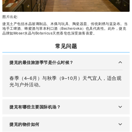
图片出处:
捷克土产包括水晶玻璃制品、木偶与玩具、陶瓷器皿、传统刺绣与蓝染布。当
地手工啤酒、蜂蜜酒与草本利口酒（Becherovka）也具代表性。此外，捷克
品牌如Moser水晶与Botanicus天然香皂也深受旅客喜爱。
常见问题
捷克的最佳旅游季节是什么时候？
春季（4–6月）与秋季（9–10月）天气宜人，适合观
光与户外活动。
捷克有哪些主要国际机场？
布拉格瓦茨拉夫·哈维尔机场（PRG）是捷克最大的
捷克的物价如何
国际机场，航班选择多。