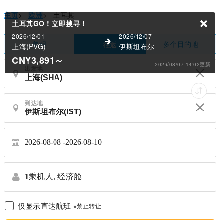
主页
>
欧洲
>
土耳其
土耳其GO !
立即搜寻！
2026/12/01
2026/12/07
单程
多个目的地
往返
上海(PVG)
伊斯坦布尔
CNY3,891
～
2026/08/07 14:02更新
出发地
到达地
2026-08-08
2026-08-10
1
乘机人,
经济舱
仅显示直达航班
※禁止转让