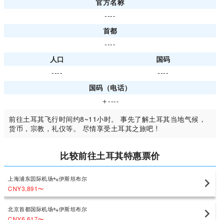
官方名称
----
首都
----
人口
国码
----
----
国码（电话）
＋----
前往土耳其飞行时间约8~11小时。 事先了解土耳其当地气候，
货币，宗教，礼仪等。 尽情享受土耳其之旅吧 !
比较前往土耳其特惠票价
上海浦东囯际机场
伊斯坦布尔
CNY3,891
〜
北京首都国际机场
伊斯坦布尔
CNY6,617
〜