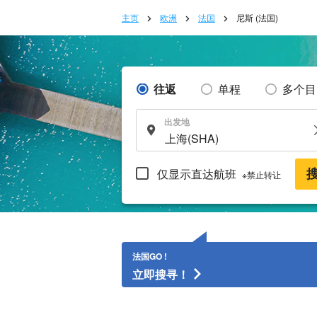
主页
欧洲
法国
尼斯 (法国)
往返
单程
多个目
出发地
仅显示直达航班
※禁止转让
法国GO !
立即搜寻！