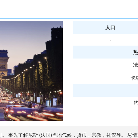
人口
-
热
法
卡
约
小时。 事先了解尼斯 (法国)当地气候，货币，宗教，礼仪等。 尽情享