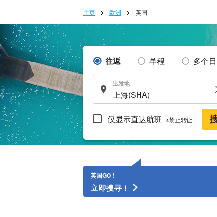
主页
欧洲
英国
往返
单程
多个目
出发地
仅显示直达航班
※禁止转让
英国GO !
立即搜寻！