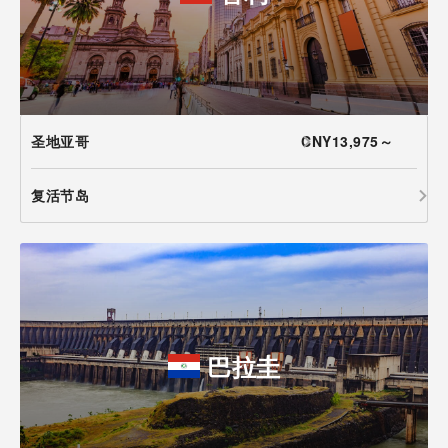
圣地亚哥
CNY13,975～
复活节岛
巴拉圭