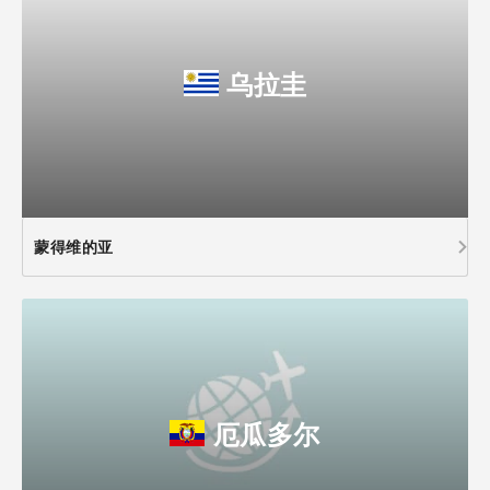
乌拉圭
蒙得维的亚
厄瓜多尔