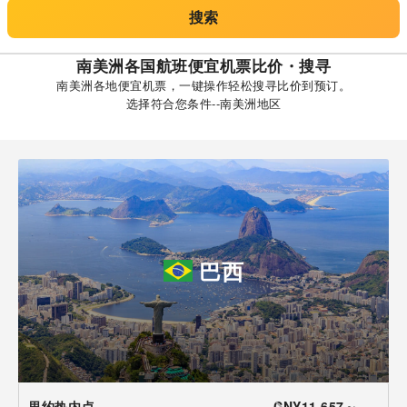
搜索
南美洲各国航班便宜机票比价・搜寻
南美洲各地便宜机票，一键操作轻松搜寻比价到预订。
选择符合您条件--南美洲地区
巴西
里约热内卢
CNY11,657～