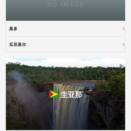
基多
瓜亚基尔
圭亚那