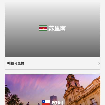
苏里南
帕拉马里博
智利