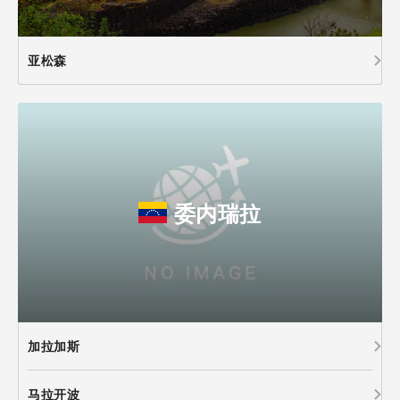
亚松森
委内瑞拉
加拉加斯
马拉开波