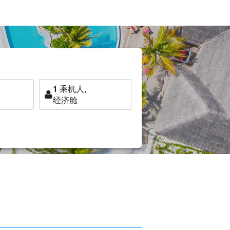
1
乘机人,
经济舱