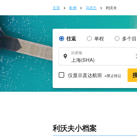
主页
欧洲
乌克兰
利沃夫
往返
单程
多个目
出发地
仅显示直达航班
※禁止转让
利沃夫小档案