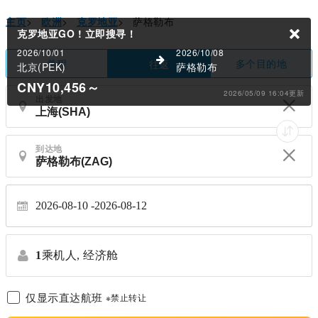
主页
>
欧洲
>
克罗地亚
>
萨格勒布
克罗地亚GO !
立即搜寻！
2026/10/01
2026/10/08
单程
多个目的地
往返
北京(PEK)
萨格勒布
CNY10,456
～
2026/05/09 16:04更新
出发地
到达地
2026-08-10
2026-08-12
1
乘机人,
经济舱
仅显示直达航班
※禁止转让