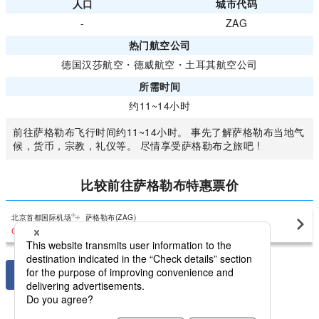
人口
城市代码
-
ZAG
热门航空公司
德国汉莎航空
・
德威航空
・
土耳其航空公司
所需时间
约11~14小时
前往萨格勒布飞行时间约11~14小时。 事先了解萨格勒布当地气
候，货币，宗教，礼仪等。 尽情享受萨格勒布之旅吧 !
比较前往萨格勒布特惠票价
北京首都国际机场
萨格勒布(ZAG)
CNY10,456
〜
比较国内克罗地亚最低价格萨格勒布