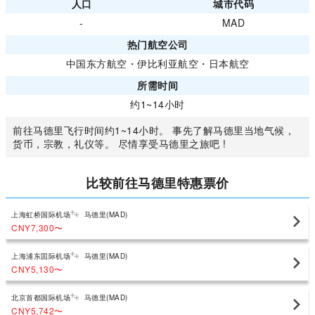
人口
城市代码
-
MAD
热门航空公司
中国东方航空
・
伊比利亚航空
・
日本航空
所需时间
约1~14小时
前往马德里飞行时间约1~14小时。 事先了解马德里当地气候，
货币，宗教，礼仪等。 尽情享受马德里之旅吧 !
比较前往马德里特惠票价
上海虹桥国际机场
马德里(MAD)
CNY7,300
〜
上海浦东囯际机场
马德里(MAD)
CNY5,130
〜
北京首都国际机场
马德里(MAD)
CNY5,742
〜