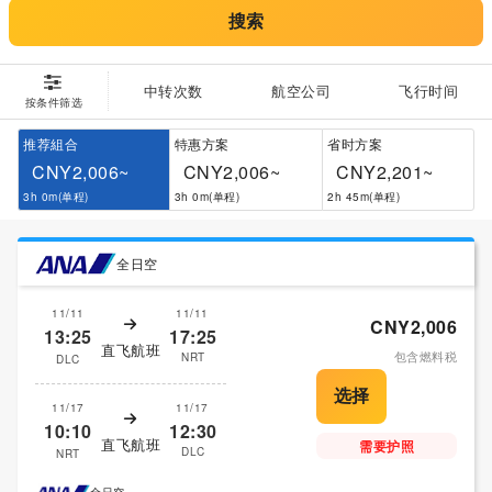
搜索
中转次数
航空公司
飞行时间
按条件筛选
推荐組合
特惠方案
省时方案
CNY2,006~
CNY2,006~
CNY2,201~
3h 0m(单程)
3h 0m(单程)
2h 45m(单程)
全日空
11/11
11/11
CNY2,006
13:25
17:25
直飞航班
包含燃料税
NRT
DLC
11/17
11/17
10:10
12:30
直飞航班
需要护照
DLC
NRT
全日空