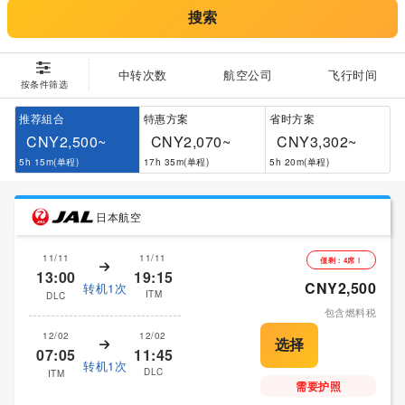
搜索
中转次数
航空公司
飞行时间
按条件筛选
推荐組合
特惠方案
省时方案
CNY2,500~
CNY2,070~
CNY3,302~
5h 15m(单程)
17h 35m(单程)
5h 20m(单程)
日本航空
11/11
11/11
僅剩：4席！
13:00
19:15
CNY2,500
转机1次
ITM
DLC
包含燃料税
12/02
12/02
07:05
11:45
转机1次
DLC
ITM
需要护照