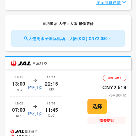
显示航班详情
日历显示 大连⇔大阪 最低票价
大连周水子国际机场→大阪(KIX) CNY2,080～
日本航空
11/11
11/11
僅剩：4席！
13:00
22:15
CNY2,519
转机1次
KIX
DLC
包含燃料税
12/02
12/02
07:00
11:45
转机1次
DLC
KIX
需要护照
日本航空