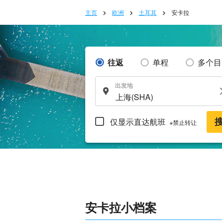
主页
欧洲
土耳其
安卡拉
往返
单程
多个目
出发地
仅显示直达航班
※禁止转让
安卡拉小档案