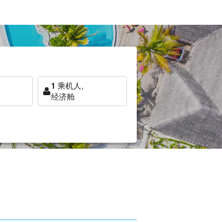
1
乘机人,
经济舱