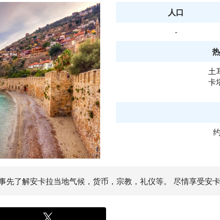
人口
-
热
土
卡
约
。 事先了解安卡拉当地气候，货币，宗教，礼仪等。 尽情享受安卡