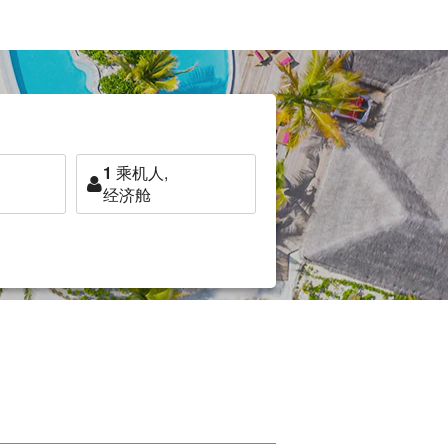
1
乘机人,
经济舱