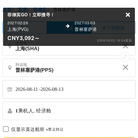
主页
>
亚洲
>
菲律宾
>
普林塞萨港
菲律宾GO !
立即搜寻！
2027/02/26
2027/03/03
单程
多个目的地
往返
上海(PVG)
普林塞萨港
CNY3,092
～
2026/03/22 16:04更新
出发地
到达地
2026-08-11
2026-08-13
1
乘机人,
经济舱
仅显示直达航班
※禁止转让