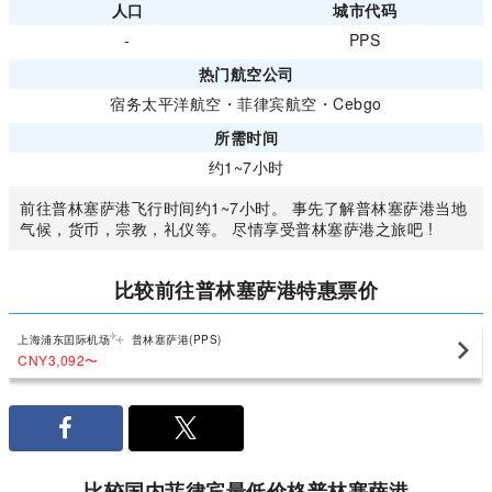
人口
城市代码
-
PPS
热门航空公司
宿务太平洋航空
・
菲律宾航空
・
Cebgo
所需时间
约1~7小时
前往普林塞萨港飞行时间约1~7小时。 事先了解普林塞萨港当地
气候，货币，宗教，礼仪等。 尽情享受普林塞萨港之旅吧 !
比较前往普林塞萨港特惠票价
上海浦东囯际机场
普林塞萨港(PPS)
CNY3,092
〜
比较国内菲律宾最低价格普林塞萨港