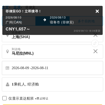
主页
>
亚洲
>
菲律宾
菲律宾GO !
立即搜寻！
2026/08/10
2026/08/13
单程
多个目的地
往返
广州(CAN)
宿务市 (菲律宾)
CNY1,657
～
2025/09/13 18:06更新
出发地
到达地
2026-08-09
2026-08-11
1
乘机人,
经济舱
仅显示直达航班
※禁止转让