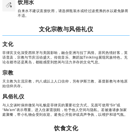
饮用水
自来水不建议直接饮用，请选择瓶装水或经过滤煮沸的水以避免肠胃
不适。
文化宗教与风俗礼仪
文化
菲律宾文化深受西班牙与美国影响，融合亚洲与拉丁风情。居民热情好客，英
语普及，宗教与节庆活动盛大。传统音乐、舞蹈如Tinikling展现民族特色。无
论在都市还是离岛，都能感受到悠闲与活力并存的文化气息。
宗教
天主教为主流宗教，约八成以上人口信仰，另有伊斯兰教、基督新教与本地原
始信仰共存。
风俗礼仪
与人交谈时保持微笑与礼貌是菲律宾的重要社交方式。见面可使用“Sir”或
“Ma'am”表示尊重。进入住家需脱鞋，给予他人空间与隐私。若被邀请参加家
庭聚餐，带小礼物会受到欢迎。避免公开批评或高声争执，以维护和谐气氛。
饮食文化