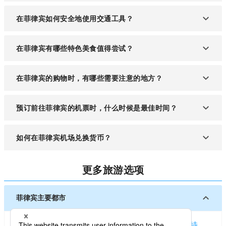
种户外活动。雨季（5月至10月）降雨量较多，需注
菲律宾人民友好好客，但在参观宗教场所时，需穿着
意天气变化。
在菲律宾如何安全地使用交通工具？
得体，尊重当地习俗。进入寺庙或教堂时，应脱鞋，
并避免拍摄宗教仪式。此外，与当地人交流时，使用
建议使用合法的计程车或知名的叫车应用程式
「po」和「opo」等礼貌用语会更受欢迎。
在菲律宾有哪些特色美食值得尝试？
「Grab」（类似Uber），这样可以避免潜在的骗
局。在公共交通方面，尽量选择可靠的巴士或捷运系
菲律宾的美食多样，必尝的包括阿斗波（Adobo）、
统，并保持随身物品的安全。
在菲律宾的购物时，有哪些需要注意的地方？
生鱼片（Kinilaw）、脆皮猪（Lechon）和米饭饼
（Bibingka）。还有当地的小吃如薯片
在购物时，最好在当地商店或市场与商贩议价，这是
（Chicharrón）和卡拉米（Kalamansi）饮品，这些
预订前往菲律宾的机票时，什么时候是最佳时间？
常见的习俗。在大型商场购物时，通常标示的价格是
都值得一试。
最终价格，不需要议价。此外，请注意携带足够的现
建议提前2至3个月预订机票，以获得更具竞争力的价
金，因为某些小店可能不接受信用卡。
如何在菲律宾机场兑换货币？
格。特别是在旅游旺季，机票价格通常会上涨，因此
越早规划越能节省成本
菲律宾的主要机场内设有货币兑换处和ATM机。建议
更多旅游选项
在官方的货币兑换处进行兑换，以确保安全和合理的
汇率。建议在出发前了解当前的汇率。
菲律宾主要都市
马尼拉
宿务市 (菲律宾)
达沃
安吉利斯 / 马巴拉卡特