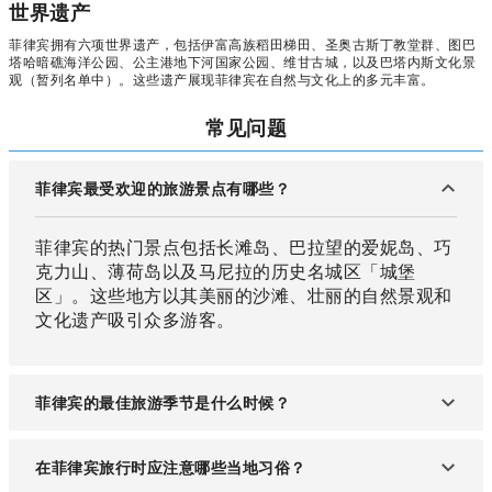
世界遗产
菲律宾拥有六项世界遗产，包括伊富高族稻田梯田、圣奥古斯丁教堂群、图巴
塔哈暗礁海洋公园、公主港地下河国家公园、维甘古城，以及巴塔内斯文化景
观（暂列名单中）。这些遗产展现菲律宾在自然与文化上的多元丰富。
常见问题
菲律宾最受欢迎的旅游景点有哪些？
菲律宾的热门景点包括长滩岛、巴拉望的爱妮岛、巧
克力山、薄荷岛以及马尼拉的历史名城区「城堡
区」。这些地方以其美丽的沙滩、壮丽的自然景观和
文化遗产吸引众多游客。
菲律宾的最佳旅游季节是什么时候？
菲律宾的最佳旅游季节是每年的11月至次年4月，这
在菲律宾旅行时应注意哪些当地习俗？
段时间气候干燥，气温宜人，特别适合海滩度假和各