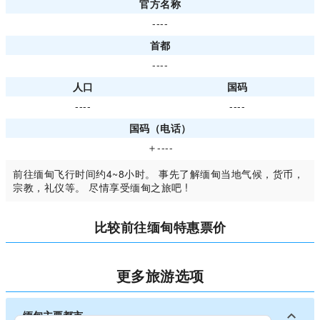
官方名称
----
首都
----
人口
国码
----
----
国码（电话）
＋----
前往缅甸飞行时间约4~8小时。 事先了解缅甸当地气候，货币，
宗教，礼仪等。 尽情享受缅甸之旅吧 !
比较前往缅甸特惠票价
更多旅游选项
缅甸主要都市