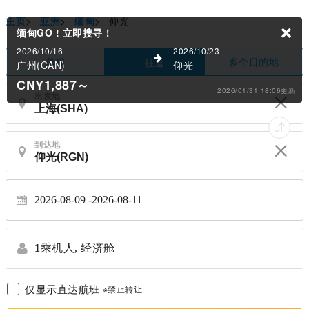
主页
>
亚洲
>
缅甸
>
仰光
缅甸GO !
立即搜寻！
2026/10/16
2026/10/23
单程
多个目的地
往返
广州(CAN)
仰光
CNY1,887
～
2026/01/31 18:06更新
出发地
到达地
2026-08-09
2026-08-11
1
乘机人,
经济舱
仅显示直达航班
※禁止转让