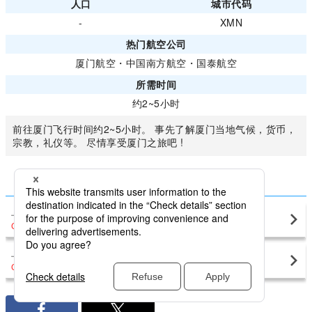
人口
城市代码
-
XMN
热门航空公司
厦门航空
・
中国南方航空
・
国泰航空
所需时间
约2~5小时
前往厦门飞行时间约2~5小时。 事先了解厦门当地气候，货币，
宗教，礼仪等。 尽情享受厦门之旅吧 !
比较前往厦门特惠票价
上海虹桥国际机场
厦门(XMN)
CNY841
〜
上海浦东囯际机场
厦门(XMN)
CNY4,234
〜