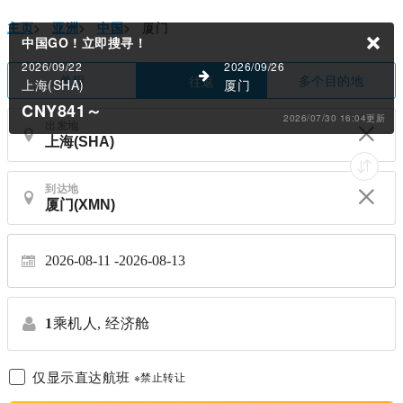
主页
>
亚洲
>
中国
>
厦门
中国GO !
立即搜寻！
2026/09/22
2026/09/26
单程
多个目的地
往返
上海(SHA)
厦门
CNY841
～
2026/07/30 16:04更新
出发地
到达地
2026-08-11
2026-08-13
1
乘机人,
经济舱
仅显示直达航班
※禁止转让