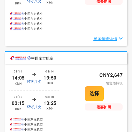
转机1次
需要护照
XMN
BKK
中国东方航空
中国东方航空
中国东方航空
中国东方航空
显示航班详情
中国东方航空
08/14
08/14
CNY2,647
14:05
19:50
转机1次
包含燃料税
BKK
XMN
08/18
08/18
03:15
13:25
转机1次
需要护照
XMN
BKK
中国东方航空
中国东方航空
中国东方航空