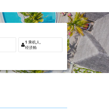
1
乘机人,
经济舱