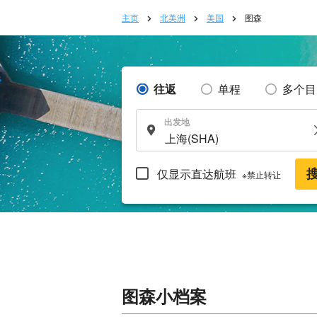
主页
北美洲
美国
图森
往返
单程
多个目
出发地
仅显示直达航班
※禁止转让
图森小档案