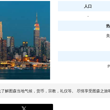
人口
-
热
美
事先了解图森当地气候，货币，宗教，礼仪等。 尽情享受图森之旅吧