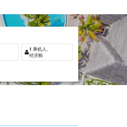
1
乘机人,
经济舱