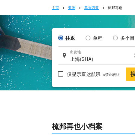
主页
亚洲
马来西亚
梳邦再也
往返
单程
多个目
出发地
仅显示直达航班
※禁止转让
梳邦再也小档案