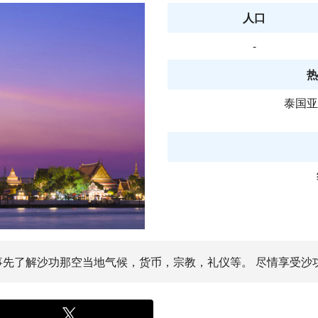
人口
-
热
泰国亚
 事先了解沙功那空当地气候，货币，宗教，礼仪等。 尽情享受沙功