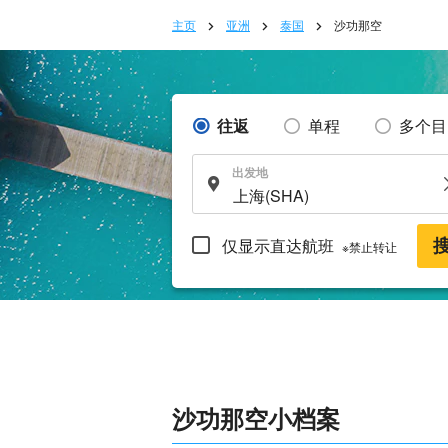
主页
亚洲
泰国
沙功那空
往返
单程
多个目
出发地
仅显示直达航班
※禁止转让
沙功那空小档案