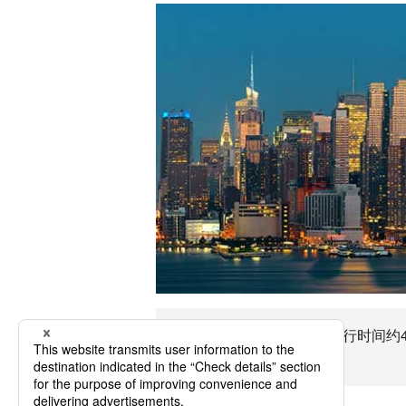
前往莫比尔 (亚拉巴马州)飞行时间约
州)之旅吧 !