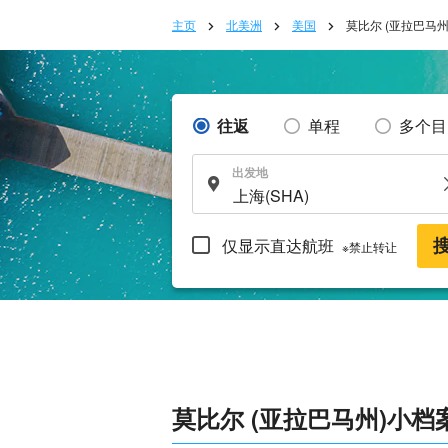
主页
北美洲
美国
莫比尔 (亚拉巴马州
往返
单程
多个目
出发地
仅显示直达航班
※禁止转让
莫比尔 (亚拉巴马州)小档