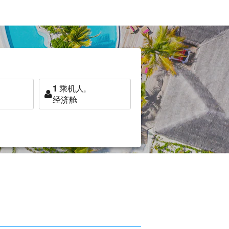
1
乘机人,
经济舱