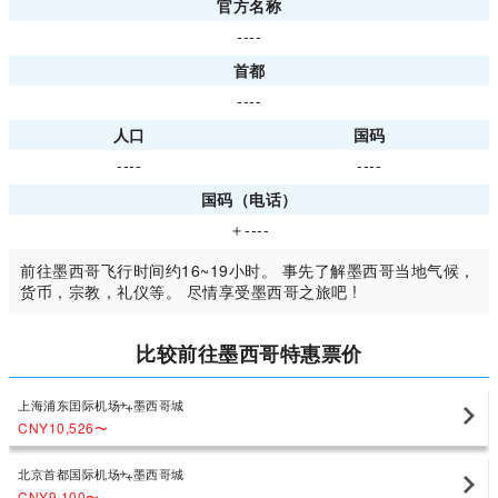
官方名称
----
首都
----
人口
国码
----
----
国码（电话）
＋----
前往墨西哥飞行时间约16~19小时。 事先了解墨西哥当地气候，
货币，宗教，礼仪等。 尽情享受墨西哥之旅吧 !
比较前往墨西哥特惠票价
上海浦东囯际机场
墨西哥城
CNY10,526
〜
北京首都国际机场
墨西哥城
CNY9,100
〜