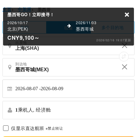
主页
>
中美洲
>
墨西哥
墨西哥GO !
立即搜寻！
2026/10/17
2026/11/03
单程
多个目的地
往返
北京(PEK)
墨西哥城
CNY9,100
～
2026/02/16 19:07更新
出发地
到达地
2026-08-07
2026-08-09
1
乘机人,
经济舱
仅显示直达航班
※禁止转让