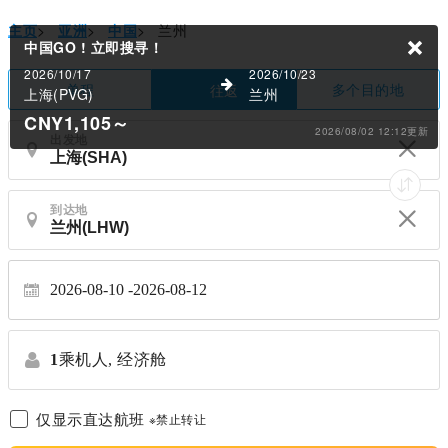
主页
>
亚洲
>
中国
>
兰州
中国GO !
立即搜寻！
2026/10/17
2026/10/23
单程
多个目的地
往返
上海(PVG)
兰州
CNY1,105
～
2026/08/02 12:12更新
出发地
到达地
2026-08-10
2026-08-12
1
乘机人,
经济舱
仅显示直达航班
※禁止转让