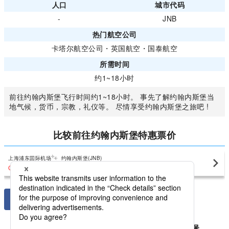
人口
城市代码
-
JNB
热门航空公司
卡塔尔航空公司
・
英国航空
・
国泰航空
所需时间
约1~18小时
前往约翰内斯堡飞行时间约1~18小时。 事先了解约翰内斯堡当
地气候，货币，宗教，礼仪等。 尽情享受约翰内斯堡之旅吧 !
比较前往约翰内斯堡特惠票价
上海浦东囯际机场
约翰内斯堡(JNB)
CNY8,492
〜
比较国内南非共和国最低价格约翰内斯堡