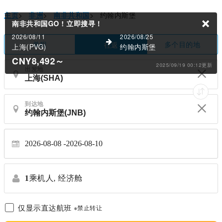
主页
>
非洲
>
南非共和国
>
约翰内斯堡
南非共和国GO !
立即搜寻！
2026/08/11
2026/08/25
单程
多个目的地
往返
上海(PVG)
约翰内斯堡
CNY8,492
～
2025/09/19 00:12更新
出发地
到达地
2026-08-08
2026-08-10
1
乘机人,
经济舱
仅显示直达航班
※禁止转让