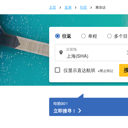
主页
亚洲
印尼
雅加达
往返
单程
多个目
出发地
仅显示直达航班
※禁止转让
印尼GO !
立即搜寻！