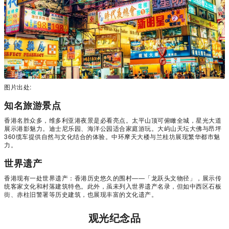
图片出处:
知名旅游景点
香港名胜众多，维多利亚港夜景是必看亮点。太平山顶可俯瞰全城，星光大道
展示港影魅力。迪士尼乐园、海洋公园适合家庭游玩。大屿山天坛大佛与昂坪
360缆车提供自然与文化结合的体验。中环摩天大楼与兰桂坊展现繁华都市魅
力。
世界遗产
香港现有一处世界遗产：香港历史悠久的围村——「龙跃头文物径」，展示传
统客家文化和村落建筑特色。此外，虽未列入世界遗产名录，但如中西区石板
街、赤柱旧警署等历史建筑，也展现丰富的文化遗产。
观光纪念品