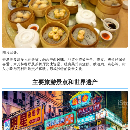
图片出处:
香港美食以多元化著称，融合中西风味。地道小吃如鱼蛋、烧卖、鸡蛋仔深受
喜爱，米其林餐厅及茶餐厅比比皆是。经典菜式有烧鹅、豉油鸡、点心等。街
头小吃与高档料理交相辉映，形成独特的饮食文化。
主要旅游景点和世界遗产