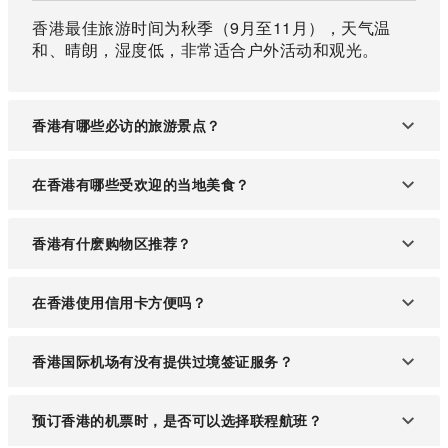
香港最佳旅游时间为秋季（9月至11月），天气温
和、晴朗，湿度低，非常适合户外活动和观光。
香港有哪些必访的旅游景点？
香港有许多热门景点，如太平山、维多利亚港、香港
在香港有哪些受欢迎的当地美食？
迪士尼乐园、海洋公园、庙街夜市和大屿山的天坛大
佛等。
香港以其多元的饮食文化着名，必尝美食包括点心
香港有什麽购物区推荐？
（如虾饺、烧卖）、港式奶茶、烧腊饭、煲仔饭、蛋
挞和菠萝包等。
香港的购物区包括铜锣湾中环和尖沙咀，这些地区提
在香港使用信用卡方便吗？
供从高端奢侈品牌到本地设计师的各式商品，还有免
税购物。
大多数商店和餐厅接受信用卡，尤其是VISA丶
香港国际机场有没有提供过境签证服务？
Mastercard和American Express。在街头小吃摊和
小型商店，建议携带现金。
大多数国籍的旅客可以享受过境免签待遇，只要不超
预订香港的机票时，是否可以选择联程航班？
过24小时并且持有前往第三国的机票即可。