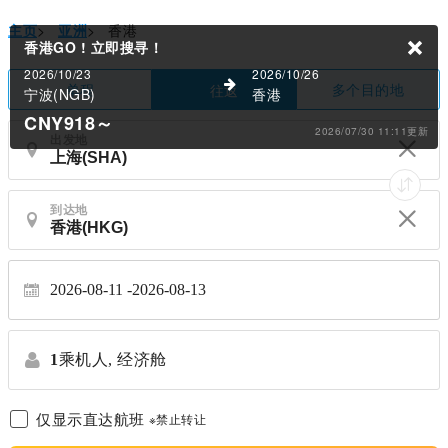
主页
>
亚洲
>
香港
香港GO !
立即搜寻！
2026/10/23
2026/10/26
单程
多个目的地
往返
宁波(NGB)
香港
CNY918
～
2026/07/30 11:11更新
出发地
到达地
2026-08-11
2026-08-13
1
乘机人,
经济舱
仅显示直达航班
※禁止转让