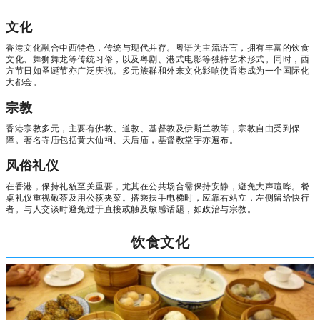
文化
香港文化融合中西特色，传统与现代并存。粤语为主流语言，拥有丰富的饮食
文化、舞狮舞龙等传统习俗，以及粤剧、港式电影等独特艺术形式。同时，西
方节日如圣诞节亦广泛庆祝。多元族群和外来文化影响使香港成为一个国际化
大都会。
宗教
香港宗教多元，主要有佛教、道教、基督教及伊斯兰教等，宗教自由受到保
障。著名寺庙包括黄大仙祠、天后庙，基督教堂宇亦遍布。
风俗礼仪
在香港，保持礼貌至关重要，尤其在公共场合需保持安静，避免大声喧哗。餐
桌礼仪重视敬茶及用公筷夹菜。搭乘扶手电梯时，应靠右站立，左侧留给快行
者。与人交谈时避免过于直接或触及敏感话题，如政治与宗教。
饮食文化