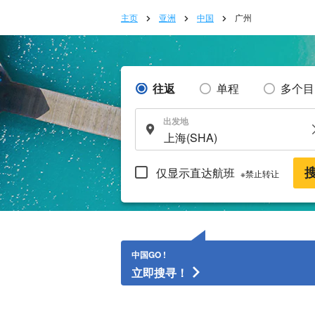
主页
亚洲
中国
广州
往返
单程
多个目
出发地
仅显示直达航班
※禁止转让
中国GO !
立即搜寻！