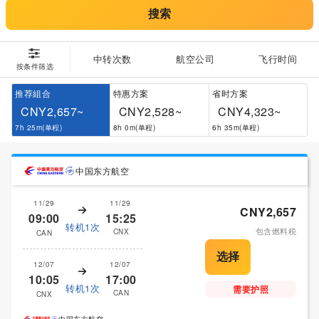
搜索
中转次数
航空公司
飞行时间
按条件筛选
推荐組合
特惠方案
省时方案
CNY2,657~
CNY2,528~
CNY4,323~
7h 25m(单程)
8h 0m(单程)
6h 35m(单程)
中国东方航空
11/29
11/29
CNY2,657
09:00
15:25
转机1次
包含燃料税
CNX
CAN
12/07
12/07
10:05
17:00
转机1次
需要护照
CAN
CNX
中国东方航空