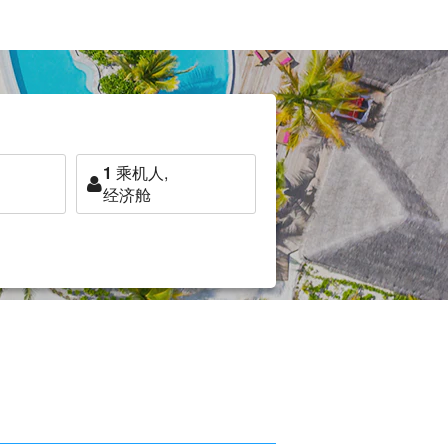
1
乘机人,
经济舱