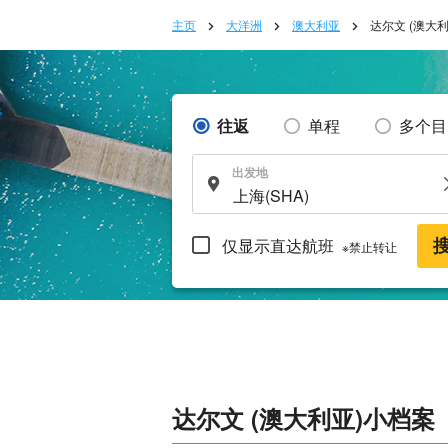
主页
大洋洲
澳大利亚
达尔文 (澳大利
往返
单程
多个目
出发地
仅显示直达航班
※禁止转让
达尔文 (澳大利亚)小档案