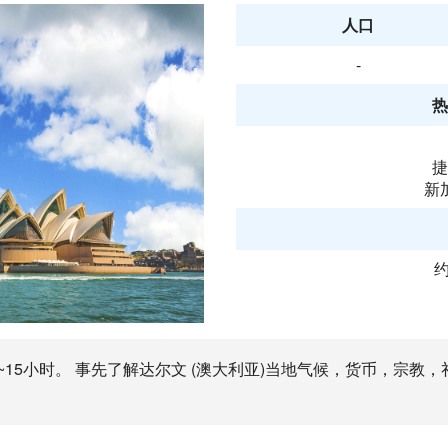
人口
-
热
捷
新
约
0~15小时。 事先了解达尔文 (澳大利亚)当地气候，货币，宗教，