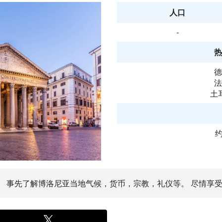
人口
-
热
德
法
土
约
时。 事先了解博洛尼亚当地气候，货币，宗教，礼仪等。 尽情享受