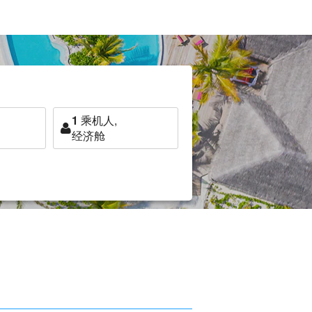
1
乘机人,
经济舱