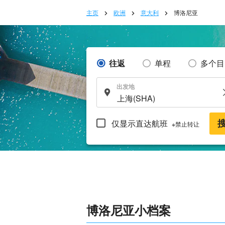
主页
欧洲
意大利
博洛尼亚
往返
单程
多个目
出发地
仅显示直达航班
※禁止转让
博洛尼亚小档案