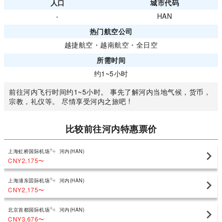
人口
城市代码
-
HAN
热门航空公司
越捷航空
・
越南航空
・
全日空
所需时间
约1~5小时
前往河内飞行时间约1~5小时。 事先了解河内当地气候，货币，
宗教，礼仪等。 尽情享受河内之旅吧 !
比较前往河内特惠票价
上海虹桥国际机场
河内(HAN)
CNY2,175
〜
上海浦东囯际机场
河内(HAN)
CNY2,175
〜
北京首都国际机场
河内(HAN)
CNY3,676
〜