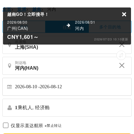
主页
>
亚洲
>
越南
>
河内
越南GO !
立即搜寻！
2026/08/30
2026/08/31
单程
多个目的地
往返
广州(CAN)
河内
CNY1,601
～
2026/07/23 10:10更新
出发地
到达地
2026-08-10
2026-08-12
1
乘机人,
经济舱
仅显示直达航班
※禁止转让