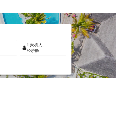
1
乘机人,
经济舱