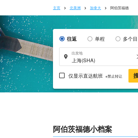
主页
北美洲
加拿大
阿伯茨福德
往返
单程
多个目
出发地
仅显示直达航班
※禁止转让
阿伯茨福德小档案