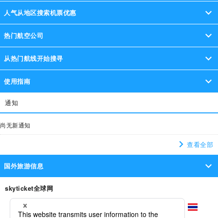
人气从地区搜索机票优惠
热门航空公司
亚洲
从热门航线开始搜寻
澳门航空
济州航空
中华航空
真航空
深圳航空
夏威夷/太平洋地区
使用指南
长荣航空
泰国亚洲航空有限公司
大韩航空
中国东方航空
澳门→东京
澳门→首尔
澳门→北京
澳门→曼谷
北美洲
通知
酷航
春秋航空
同时搜寻多家航空公司！
中国国际航空
台湾虎航
韩亚航空
澳门→大阪
澳门→台北
澳门→福冈
澳门→上海
从多家航空公司、航班时间，搜索最特惠的机票
欧洲
尚无新通知
菲律宾航空
香港航空
上海航空
厦门航空
澳门→札幌
澳门→无锡
澳门→岘港
查看全部
365天24小时全年无休线上预约！
大洋洲
马来西亚航空
泰国狮子航空
德威航空
skyticket客服热线全年无休,机票预约谘询欢迎联系我
国外旅游信息
们。
中东
※国际机票的谘询服务时间僅平日。(周末及日本国定假日不
出发前注意事项
skyticket全球网
营业)
联系我们
・关於携带液体、喷雾剂、凝胶物品之登机安检规定（国际航班）
中美洲