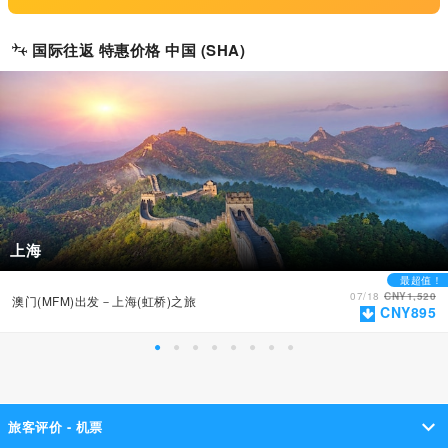
国际往返 特惠价格 中国 (SHA)
上海
最超值！
07/18
CNY1,520
澳门(MFM)出发－上海(虹桥)之旅
CNY895
旅客评价 - 机票