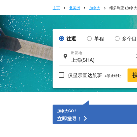
主页
北美洲
加拿大
维多利亚 (加拿大
往返
单程
多个目
出发地
仅显示直达航班
※禁止转让
加拿大GO !
立即搜寻！