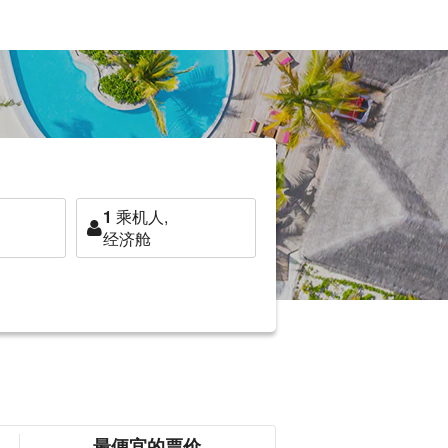
1
乘机人,
经济舱
最便宜的票价