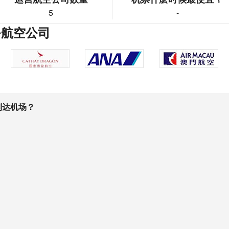
5
-
务航空公司
到达机场？