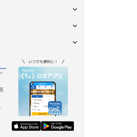
一
历
、