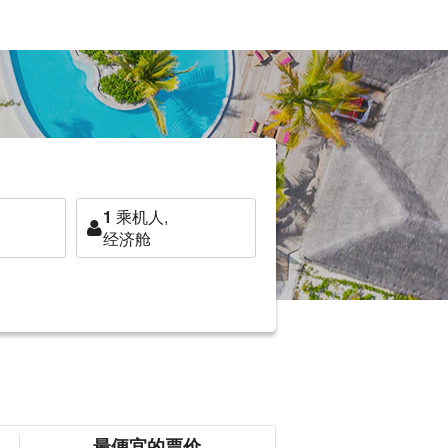
1
乘机人,
经济舱
最便宜的票价