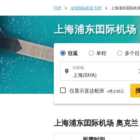
TOP
全球国际机票 TOP
上海浦东囯际机场
上海浦东囯际机场
往返
单程
多个目
出发地
仅显示直达航班
※禁止转让
上海浦东囯际机场 奥克兰
所需时间