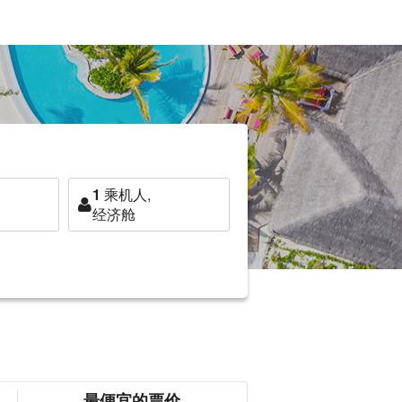
1
乘机人,
经济舱
最便宜的票价