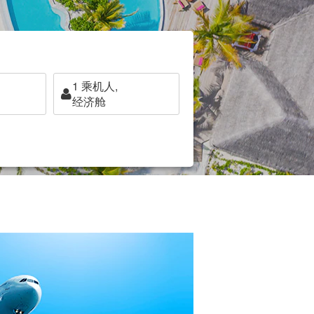
1
乘机人,
经济舱