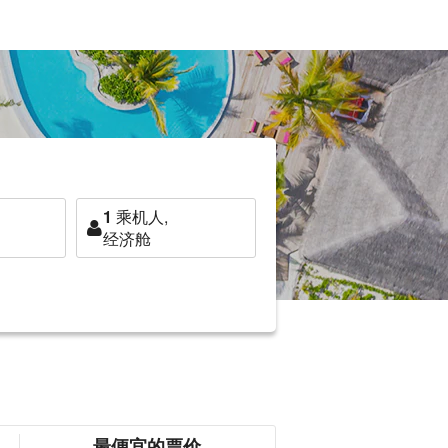
1
乘机人,
经济舱
最便宜的票价