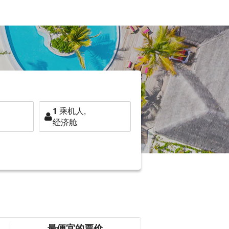
1
乘机人,
经济舱
最便宜的票价