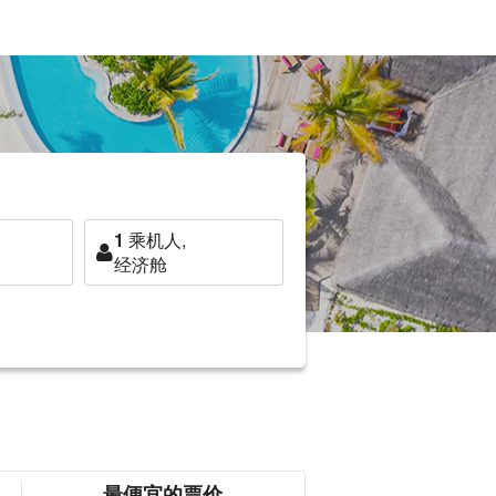
1
乘机人,
经济舱
最便宜的票价