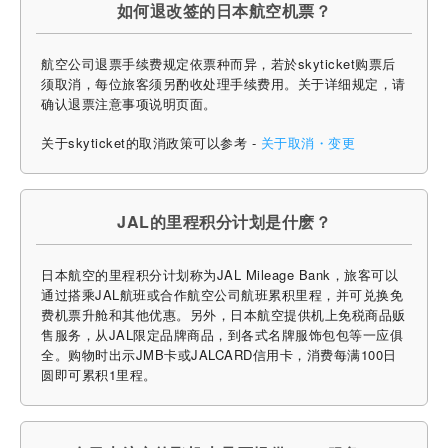
如何退改签的日本航空机票？
航空公司退票手续费规定依票种而异，若於skyticket购票后
须取消，每位旅客须另酌收处理手续费用。关于详细规定，请
确认退票注意事项说明页面。
关于skyticket的取消政策可以参考 -
关于取消・变更
JAL的里程积分计划是什麽？
日本航空的里程积分计划称为JAL Mileage Bank，旅客可以
通过搭乘JAL航班或合作航空公司航班累积里程，并可兑换免
费机票升舱和其他优惠​。另外，日本航空提供机上免税商品贩
售服务，从JAL限定品牌商品，到各式名牌服饰包包等一应俱
全。购物时出示JMB卡或JALCARD信用卡，消费每满100日
圆即可累积1里程。