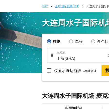
TOP
全球国际机票 TOP
大连周水子国际机
大连周水子国际机
往返
单程
多个目
出发地
仅显示直达航班
※禁止转让
大连周水子国际机场 麦克
所需时间