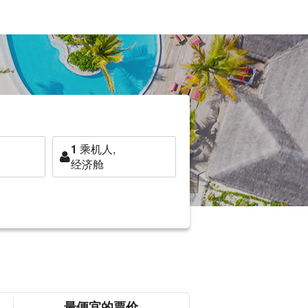
1
乘机人,
经济舱
最便宜的票价