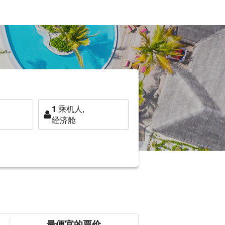
1
乘机人,
经济舱
最便宜的票价