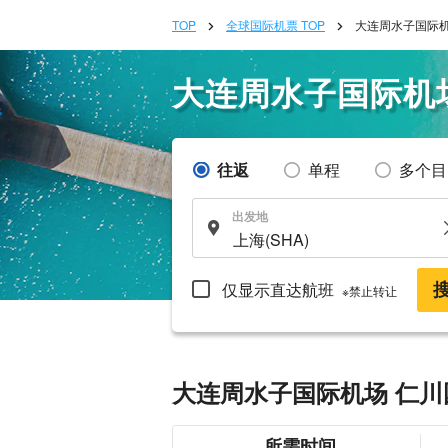
TOP
全球国际机票 TOP
大连周水子国际机
大连周水子国际机
往返
单程
多个目
出发地
仅显示直达航班
※禁止转让
大连周水子国际机场 仁川
所需时间