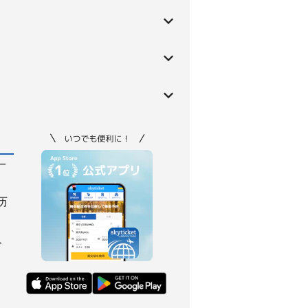
一
历
、