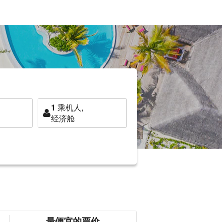
1
乘机人,
经济舱
最便宜的票价